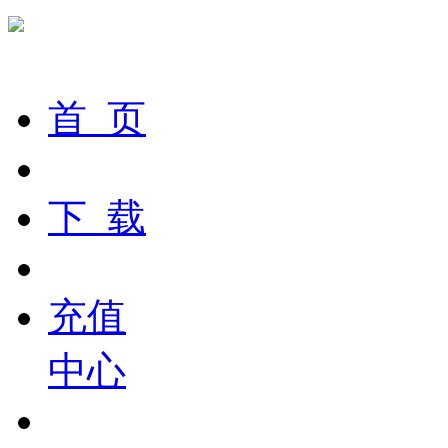
首 页
下 载
充值
中心